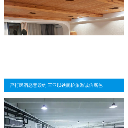
严打民宿恶意毁约 三亚以铁腕护旅游诚信底色